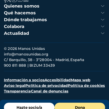
Navegación
Quienes somos
principal
Qué hacemos
Dónde trabajamos
Colabora
Actualidad
Información
© 2026 Manos Unidas
de
info@manosunidas.org
contacto
C/ Barquillo, 38 - 3º28004 - Madrid, España
900 811 888
BIZUM 33439
Menú
Información a socios
Accesibilidad
Mapa web
secundario
Aviso legal
Política de privacidad
Política de cookies
Transparencia
Canal de denuncias
Menú
Hazte socio/a
Dona