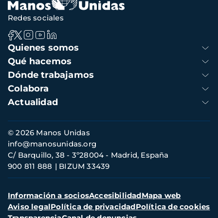
Redes sociales
Navegación
Quienes somos
principal
Qué hacemos
Dónde trabajamos
Colabora
Actualidad
Información
© 2026 Manos Unidas
de
info@manosunidas.org
contacto
C/ Barquillo, 38 - 3º28004 - Madrid, España
900 811 888
BIZUM 33439
Menú
Información a socios
Accesibilidad
Mapa web
secundario
Aviso legal
Política de privacidad
Política de cookies
Transparencia
Canal de denuncias