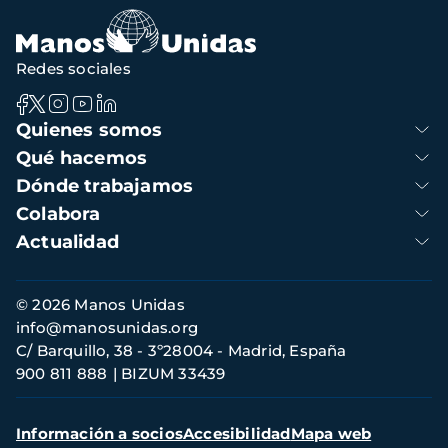
navegación
Redes sociales
Navegación
Quienes somos
principal
Qué hacemos
Dónde trabajamos
Colabora
Actualidad
Información
© 2026 Manos Unidas
de
info@manosunidas.org
contacto
C/ Barquillo, 38 - 3º28004 - Madrid, España
900 811 888
BIZUM 33439
Menú
Información a socios
Accesibilidad
Mapa web