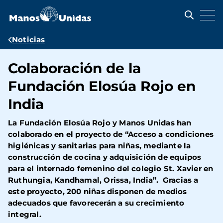
Pasar
al
contenido
principal
Ruta
Noticias
de
Colaboración de la
navegación
Fundación Elosúa Rojo en
India
La
Fundación Elosúa Rojo
y
Manos Unidas
han
colaborado en el proyecto de
“Acceso a condiciones
higiénicas y sanitarias para niñas, mediante la
construcción de cocina y adquisición de equipos
para el internado femenino del colegio St. Xavier en
Ruthungia, Kandhamal, Orissa, India”
. Gracias a
este proyecto, 200 niñas disponen de medios
adecuados que favorecerán a su crecimiento
integral.