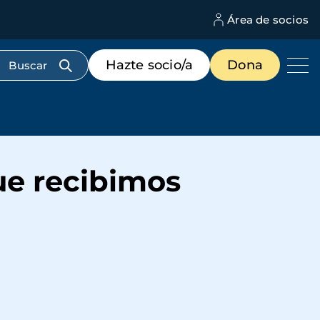
Área de socios
M
d
c
Menú
Hazte socio/a
Dona
d
de
us
destacados
cabecera
ue recibimos