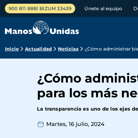
Pasar
Menú
900 811 888
BIZUM 33439
Únete al equipo
D
al
principal
contenido
principal
Ruta
Inicio
Actualidad
Noticias
¿Cómo administrar bi
de
navegación
¿Cómo administ
para los más n
La transparencia es uno de los ejes d
Martes, 16 julio, 2024