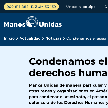
Pasar
Menú
900 811 888
BIZUM 33439
Únete al equipo
D
al
principal
contenido
principal
Ruta
Inicio
Actualidad
Noticias
Condenamos el asesin
de
navegación
Condenamos el 
derechos huma
Manos Unidas de manera particular y 
otras redes y organizaciones en Améri
para condenar el asesinato, el pasado 
defensora de los Derechos Humanos y