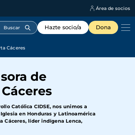
Área de socios
M
d
c
Menú
Hazte socio/a
Dona
d
de
us
destacados
cabecera
ta Cáceres
sora de
 Cáceres
ollo Católica CIDSE, nos unimos a
 Iglesia en Honduras y Latinoamérica
a Cáceres, líder indígena Lenca,