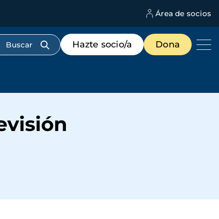
Área de socios
M
d
c
Menú
Hazte socio/a
Dona
d
de
us
destacados
cabecera
evisión