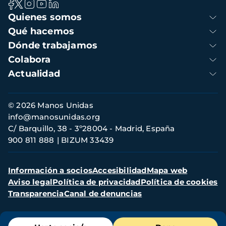
Navegación
Quienes somos
principal
Qué hacemos
Dónde trabajamos
Colabora
Actualidad
Información
© 2026 Manos Unidas
de
info@manosunidas.org
contacto
C/ Barquillo, 38 - 3º28004 - Madrid, España
900 811 888
BIZUM 33439
Menú
Información a socios
Accesibilidad
Mapa web
secundario
Aviso legal
Política de privacidad
Política de cookies
Transparencia
Canal de denuncias
Menú