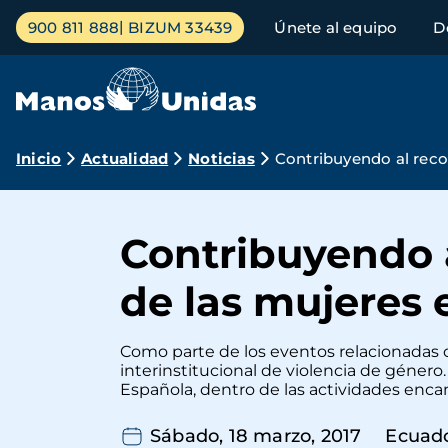
Pasar
Menú
900 811 888
BIZUM 33439
Únete al equipo
D
al
principal
contenido
principal
Ruta
Inicio
Actualidad
Noticias
Contribuyendo al reco
de
navegación
Contribuyendo 
de las mujeres
Como parte de los eventos relacionadas co
interinstitucional de violencia de géner
Española, dentro de las actividades enca
Sábado, 18 marzo, 2017
Ecuad