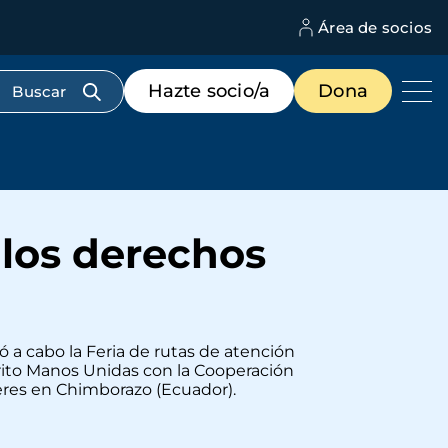
Área de socios
M
d
c
Menú
Hazte socio/a
Dona
d
de
us
destacados
cabecera
los derechos
ó a cabo la Feria de rutas de atención
crito Manos Unidas con la Cooperación
jeres en Chimborazo (Ecuador).