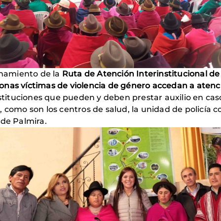
ionamiento de la
Ruta de Atención Interinstitucional de
nas víctimas de violencia de género accedan a atención
nstituciones que pueden y deben prestar auxilio en ca
como son los centros de salud, la unidad de policía com
a de Palmira.