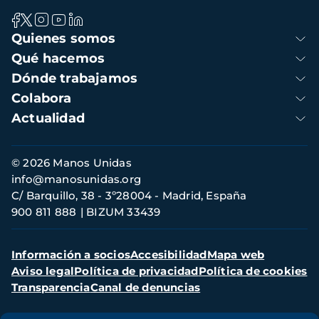
Navegación
Quienes somos
principal
Qué hacemos
Dónde trabajamos
Colabora
Actualidad
Información
© 2026 Manos Unidas
de
info@manosunidas.org
contacto
C/ Barquillo, 38 - 3º28004 - Madrid, España
900 811 888
BIZUM 33439
Menú
Información a socios
Accesibilidad
Mapa web
secundario
Aviso legal
Política de privacidad
Política de cookies
Transparencia
Canal de denuncias