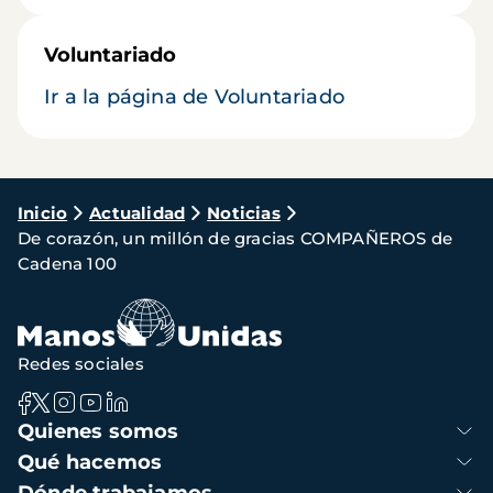
Voluntariado
Ir a la página de Voluntariado
Ruta
Inicio
Actualidad
Noticias
De corazón, un millón de gracias COMPAÑEROS de
de
Cadena 100
navegación
Redes sociales
Navegación
Quienes somos
principal
Qué hacemos
Dónde trabajamos