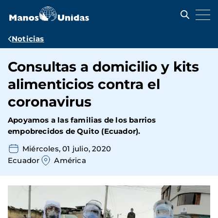
Pasar
al
contenido
principal
Ruta
Noticias
de
Consultas a domicilio y kits
navegación
alimenticios contra el
coronavirus
Apoyamos a las familias de los barrios
empobrecidos de Quito (Ecuador).
Miércoles, 01 julio, 2020
Ecuador
América