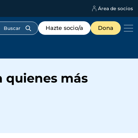
Área de socios
M
d
c
Menú
Hazte socio/a
Dona
d
de
us
destacados
cabecera
ra quienes más