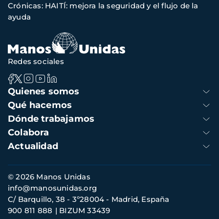
Crónicas: HAITÍ: mejora la seguridad y el flujo de la
de
ayuda
navegación
Redes sociales
Navegación
Quienes somos
principal
Qué hacemos
Dónde trabajamos
Colabora
Actualidad
Información
© 2026 Manos Unidas
de
info@manosunidas.org
contacto
C/ Barquillo, 38 - 3º28004 - Madrid, España
900 811 888
BIZUM 33439