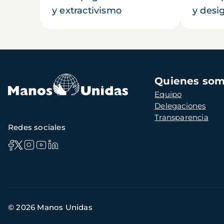
y extractivismo
y desi
Navegación
Quienes so
principal
Equipo
Delegaciones
Transparencia
Redes sociales
Información
© 2026 Manos Unidas
de
contacto