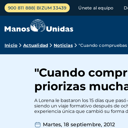
Pasar
Menú
900 811 888
BIZUM 33439
Únete al equipo
D
al
principal
contenido
principal
Ruta
Inicio
Actualidad
Noticias
"Cuando compruebas l
de
navegación
"Cuando compru
priorizas much
A Lorena le bastaron los 15 días que pa
siendo un viaje formativo después de oc
experiencia única que cambió su forma d
Martes, 18 septiembre, 2012