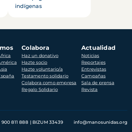
indígenas
amos
Colabora
Actualidad
frica
Haz un donativo
Noticias
 América
Hazte socio
Reportajes
Asia
Hazte voluntario/a
Entrevistas
 España
Testamento solidario
Campañas
Colabora como empresa
Sala de prensa
Regalo Solidario
Revista
900 811 888
BIZUM 33439
info@manosunidas.org