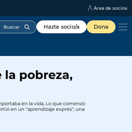
Área de socios
M
d
c
Menú
Hazte socio/a
Dona
d
de
us
destacados
cabecera
la pobreza,
importaba en la vida. Lo que comenzó
tió en un "aprendizaje exprés", una