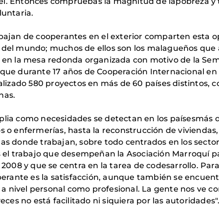
el. Entonces compruebas la magnitud de lapobreza y 
luntaria.
abajan de cooperantes en el exterior comparten esta o
s del mundo; muchos de ellos son los malagueños que
s en la mesa redonda organizada con motivo de la Sem
 que durante 17 años de Cooperación Internacional en l
izado 580 proyectos en más de 60 países distintos, c
nas.
mplia como necesidades se detectan en los paísesmás d
os o enfermerías, hasta la reconstrucción de viviendas
nas donde trabajan, sobre todo centrados en los secto
es el trabajo que desempeñan la Asociación Marroquí p
n 2008 y que se centra en la tarea de codesarrollo. Pa
operante es la satisfacción, aunque también se encuent
a nivel personal como profesional. La gente nos ve co
s no está facilitado ni siquiera por las autoridades"