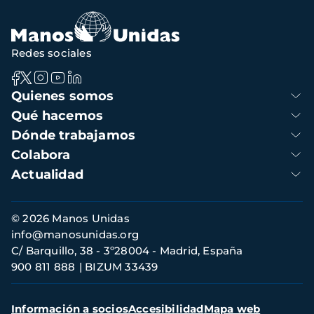
Redes sociales
Navegación
Quienes somos
principal
Qué hacemos
Dónde trabajamos
Colabora
Actualidad
Información
© 2026 Manos Unidas
de
info@manosunidas.org
contacto
C/ Barquillo, 38 - 3º28004 - Madrid, España
900 811 888
BIZUM 33439
Menú
Información a socios
Accesibilidad
Mapa web