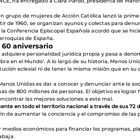
ONCE, ha entregado a Clara Pardo, presidenta de Man
n grupo de mujeres de Acción Católica lanzó la prim
tir de 1960, se organizan ayunos y colectas para denu
 la Conferencia Episcopal Española acordó que se hici
arroquias de España.
 60 aniversario
 adquiere personalidad jurídica propia y pasa a den
re en el Mundo’. A lo largo de su historia, Manos Uni
ución eclesial ni de tener la misma misión que en su o
 Manos Unidas es dar a conocer y denunciar ante la soc
ás de 800 millones de personas. El objetivo es lograr 
ncontrar las mejores soluciones a este mal.
nte en todo el territorio nacional a través de sus 72 
 fin de aumentar la conciencia y el compromiso de la
medios económicos para financiar los programas, plan
abaja.