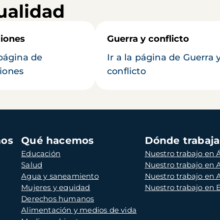
ualidad
iones
Guerra y conflicto
 página de
Ir a la página de Guerra 
iones
conflicto
mos
Qué hacemos
Dónde trabaj
Educación
Nuestro trabajo en Á
Salud
Nuestro trabajo en
Agua y saneamiento
Nuestro trabajo en 
Mujeres y equidad
Nuestro trabajo en
Derechos humanos
Alimentación y medios de vida