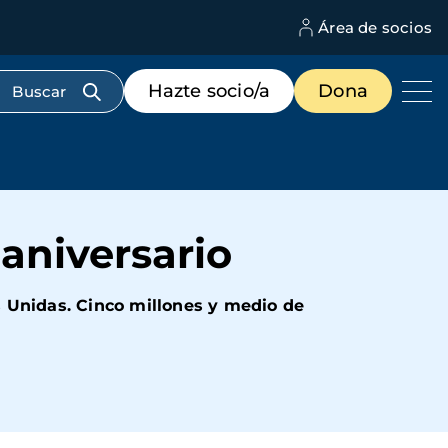
Área de socios
M
d
c
Menú
Hazte socio/a
Dona
d
de
us
destacados
cabecera
aniversario
s Unidas. Cinco millones y medio de