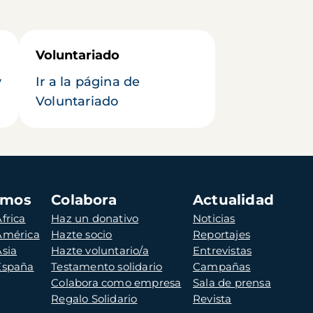
Voluntariado
y
Ir a la página de
Voluntariado
amos
Colabora
Actualidad
frica
Haz un donativo
Noticias
 América
Hazte socio
Reportajes
Asia
Hazte voluntario/a
Entrevistas
 España
Testamento solidario
Campañas
Colabora como empresa
Sala de prensa
Regalo Solidario
Revista