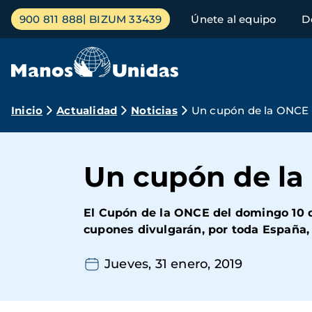
Pasar
Menú
900 811 888
BIZUM 33439
Únete al equipo
D
al
principal
contenido
principal
Ruta
Inicio
Actualidad
Noticias
Un cupón de la ONCE p
de
navegación
Un cupón de la
El Cupón de la ONCE del domingo 10 d
cupones divulgarán, por toda España, 
Jueves, 31 enero, 2019