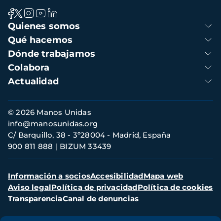
Navegación
Quienes somos
principal
Qué hacemos
Dónde trabajamos
Colabora
Actualidad
Información
© 2026 Manos Unidas
de
info@manosunidas.org
contacto
C/ Barquillo, 38 - 3º28004 - Madrid, España
900 811 888
BIZUM 33439
Menú
Información a socios
Accesibilidad
Mapa web
secundario
Aviso legal
Política de privacidad
Política de cookies
Transparencia
Canal de denuncias