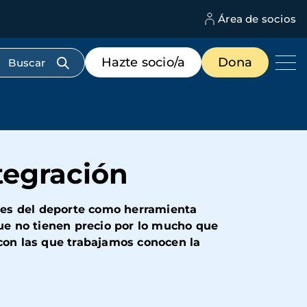
Área de socios
M
d
c
Menú
Hazte socio/a
Dona
d
de
us
destacados
cabecera
tegración
res del deporte como herramienta
que no tienen precio por lo mucho que
 con las que trabajamos conocen la