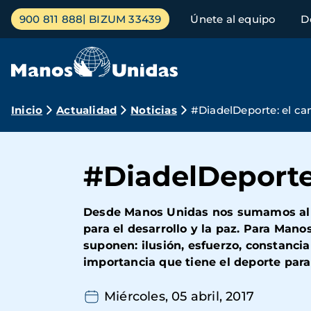
Pasar
Menú
900 811 888
BIZUM 33439
Únete al equipo
D
al
principal
contenido
principal
Ruta
Inicio
Actualidad
Noticias
#DiadelDeporte: el ca
de
navegación
#DiadelDeporte:
Desde Manos Unidas nos sumamos al Dí
para el desarrollo y la paz. Para Man
suponen: ilusión, esfuerzo, constanci
importancia que tiene el deporte para 
Miércoles, 05 abril, 2017