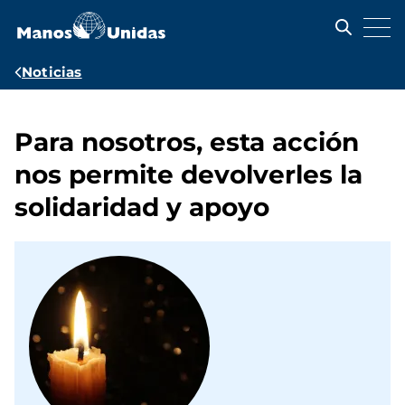
Pasar
al
contenido
principal
Ruta
Noticias
de
navegación
Para nosotros, esta acción
nos permite devolverles la
solidaridad y apoyo