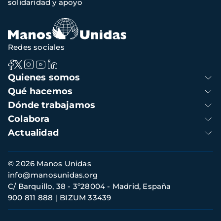
solidaridad y apoyo
navegación
Redes sociales
Navegación
Quienes somos
principal
Qué hacemos
Dónde trabajamos
Colabora
Actualidad
Información
© 2026 Manos Unidas
de
info@manosunidas.org
contacto
C/ Barquillo, 38 - 3º28004 - Madrid, España
900 811 888
BIZUM 33439