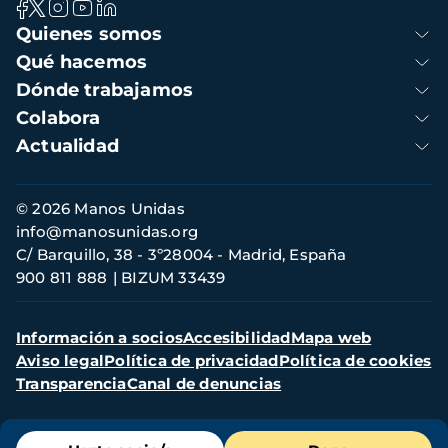
Navegación
Quienes somos
principal
Qué hacemos
Dónde trabajamos
Colabora
Actualidad
Información
© 2026 Manos Unidas
de
info@manosunidas.org
contacto
C/ Barquillo, 38 - 3º28004 - Madrid, España
900 811 888
BIZUM 33439
Menú
Información a socios
Accesibilidad
Mapa web
secundario
Aviso legal
Política de privacidad
Política de cookies
Transparencia
Canal de denuncias
Menú