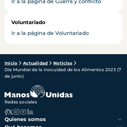
Ir a la página de Guerra y conflicto
Voluntariado
Ir a la página de Voluntariado
Ruta
Inicio
Actualidad
Noticias
Día Mundial de la Inocuidad de los Alimentos 2023 (7
de
de junio)
navegación
Redes sociales
Navegación
Quienes somos
principal