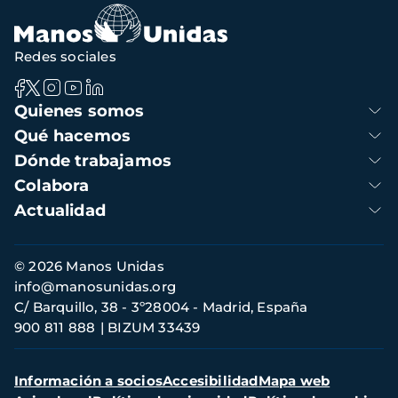
Redes sociales
Navegación
Quienes somos
principal
Qué hacemos
Dónde trabajamos
Colabora
Actualidad
Información
© 2026 Manos Unidas
de
info@manosunidas.org
contacto
C/ Barquillo, 38 - 3º28004 - Madrid, España
900 811 888
BIZUM 33439
Menú
Información a socios
Accesibilidad
Mapa web
secundario