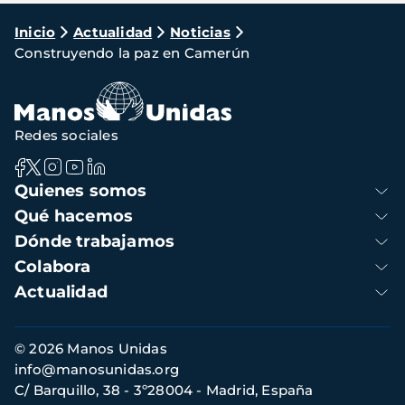
Ruta
Inicio
Actualidad
Noticias
Construyendo la paz en Camerún
de
navegación
Redes sociales
Navegación
Quienes somos
principal
Qué hacemos
Dónde trabajamos
Colabora
Actualidad
Información
© 2026 Manos Unidas
de
info@manosunidas.org
contacto
C/ Barquillo, 38 - 3º28004 - Madrid, España