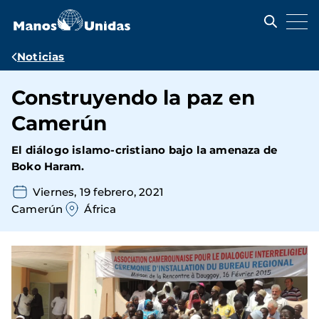
Pasar
al
contenido
principal
Ruta
Noticias
de
Construyendo la paz en
navegación
Camerún
El diálogo islamo-cristiano bajo la amenaza de
Boko Haram.
Viernes, 19 febrero, 2021
Camerún
África