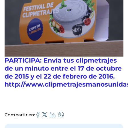
PARTICIPA:
Envía tus
clipmetrajes
de un minuto
entre el 17 de octubre
de 2015 y el 22 de febrero de 2016.
http://www.clipmetrajesmanosunidas
Compartir en