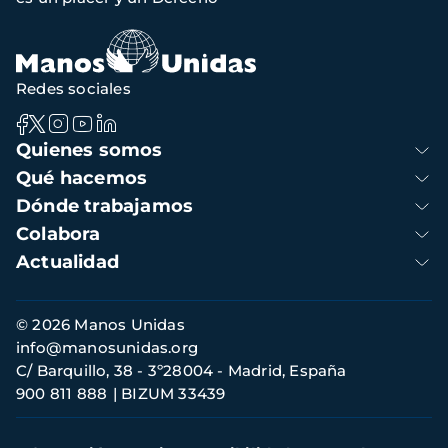
navegación
Redes sociales
Navegación
Quienes somos
principal
Qué hacemos
Dónde trabajamos
Colabora
Actualidad
Información
© 2026 Manos Unidas
de
info@manosunidas.org
contacto
C/ Barquillo, 38 - 3º28004 - Madrid, España
900 811 888
BIZUM 33439