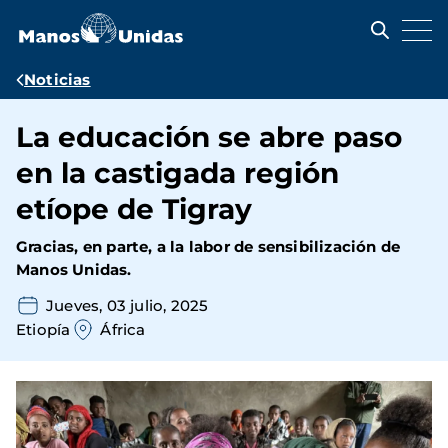
Pasar
al
contenido
principal
Ruta
Noticias
de
La educación se abre paso
navegación
en la castigada región
etíope de Tigray
Gracias, en parte, a la labor de sensibilización de
Manos Unidas.
Jueves, 03 julio, 2025
Etiopía
África