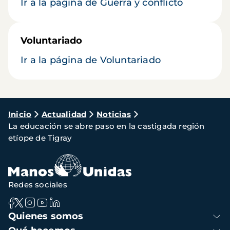
Ir a la página de Guerra y conflicto
Voluntariado
Ir a la página de Voluntariado
Ruta
Inicio
Actualidad
Noticias
La educación se abre paso en la castigada región
de
etíope de Tigray
navegación
Redes sociales
Navegación
Quienes somos
principal