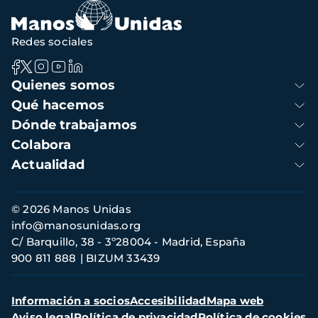
navegación
Redes sociales
Navegación
Quienes somos
principal
Qué hacemos
Dónde trabajamos
Colabora
Actualidad
Información
© 2026 Manos Unidas
de
info@manosunidas.org
contacto
C/ Barquillo, 38 - 3º28004 - Madrid, España
900 811 888
BIZUM 33439
Menú
Información a socios
Accesibilidad
Mapa web
secundario
Aviso legal
Política de privacidad
Política de cookies