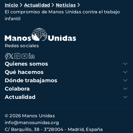
Ruta
Inicio
Actualidad
Noticias
El compromiso de Manos Unidas contra el trabajo
de
infantil
navegación
Redes sociales
Navegación
Quienes somos
principal
Qué hacemos
Dónde trabajamos
Colabora
Actualidad
Información
© 2026 Manos Unidas
de
info@manosunidas.org
contacto
C/ Barquillo, 38 - 3º28004 - Madrid, España