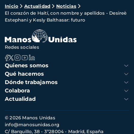
Ruta
Inicio
Actualidad
Noticias
El corazón de Haití, con nombre y apellidos - Desireè
de
Estephani y Kesly Balthasar: futuro
navegación
Redes sociales
Navegación
Quienes somos
principal
Qué hacemos
Dónde trabajamos
Colabora
Actualidad
Información
© 2026 Manos Unidas
de
info@manosunidas.org
contacto
C/ Barquillo, 38 - 3º28004 - Madrid, España