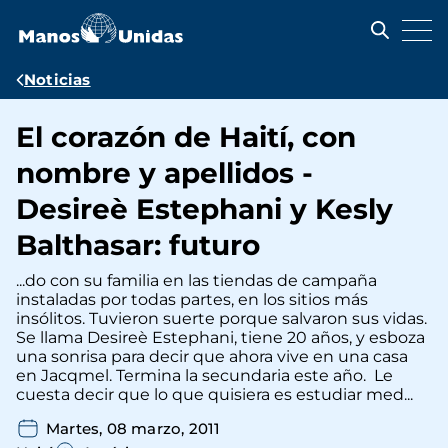
Pasar
al
contenido
principal
Ruta
Noticias
de
El corazón de Haití, con
navegación
nombre y apellidos -
Desireè Estephani y Kesly
Balthasar: futuro
...do con su familia en las tiendas de campaña
instaladas por todas partes, en los sitios más
insólitos. Tuvieron suerte porque salvaron sus vidas.
Se llama Desireè Estephani, tiene 20 años, y esboza
una sonrisa para decir que ahora vive en una casa
en Jacqmel. Termina la secundaria este año. Le
cuesta decir que lo que quisiera es estudiar med...
Martes, 08 marzo, 2011