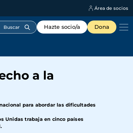
Área de socios
M
d
c
Menú
Hazte socio/a
Dona
d
de
us
destacados
cabecera
echo a la
rnacional para
abordar las dificultades
s Unidas trabaja en cinco países
l
.