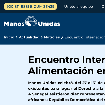
Pasar
Menú
900 811 888
BIZUM 33439
Únete al equipo
D
al
principal
contenido
principal
Ruta
Inicio
Actualidad
Noticias
Encuentro Internacion
de
navegación
Encuentro Inter
Alimentación en
Manos Unidas celebró, del 27 al 31 de
existentes para lograr el Derecho a la
A Senegal asistieron diez representan
africanos:
República Democrática del 