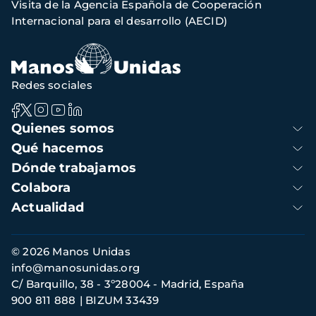
Visita de la Agencia Española de Cooperación
de
Internacional para el desarrollo (AECID)
navegación
Redes sociales
Navegación
Quienes somos
principal
Qué hacemos
Dónde trabajamos
Colabora
Actualidad
Información
© 2026 Manos Unidas
de
info@manosunidas.org
contacto
C/ Barquillo, 38 - 3º28004 - Madrid, España
900 811 888
BIZUM 33439