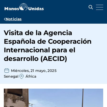
Pasar
al
contenido
principal
Ruta
Noticias
de
Visita de la Agencia
navegación
Española de Cooperación
Internacional para el
desarrollo (AECID)
Miércoles, 21 mayo, 2025
Senegal
África