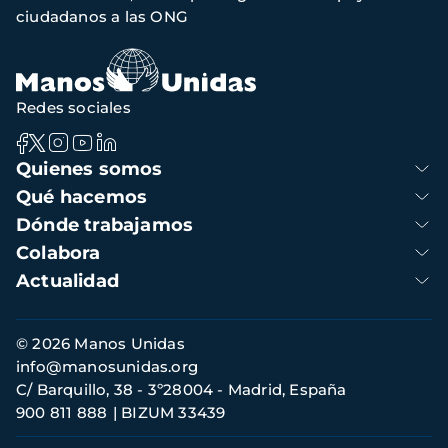
de
ciudadanos a las ONG
navegación
Redes sociales
Navegación
Quienes somos
principal
Qué hacemos
Dónde trabajamos
Colabora
Actualidad
Información
© 2026 Manos Unidas
de
info@manosunidas.org
contacto
C/ Barquillo, 38 - 3º28004 - Madrid, España
900 811 888
BIZUM 33439