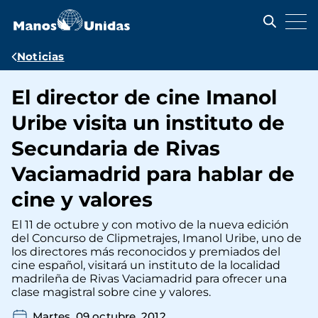
Pasar
al
contenido
principal
Ruta
Noticias
de
El director de cine Imanol
navegación
Uribe visita un instituto de
Secundaria de Rivas
Vaciamadrid para hablar de
cine y valores
El 11 de octubre y con motivo de la nueva edición
del Concurso de Clipmetrajes, Imanol Uribe, uno de
los directores más reconocidos y premiados del
cine español, visitará un instituto de la localidad
madrileña de Rivas Vaciamadrid para ofrecer una
clase magistral sobre cine y valores.
Martes, 09 octubre, 2012