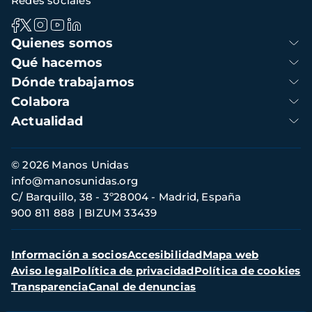
Redes sociales
Navegación
Quienes somos
principal
Qué hacemos
Dónde trabajamos
Colabora
Actualidad
Información
© 2026 Manos Unidas
de
info@manosunidas.org
contacto
C/ Barquillo, 38 - 3º28004 - Madrid, España
900 811 888
BIZUM 33439
Menú
Información a socios
Accesibilidad
Mapa web
secundario
Aviso legal
Política de privacidad
Política de cookies
Transparencia
Canal de denuncias