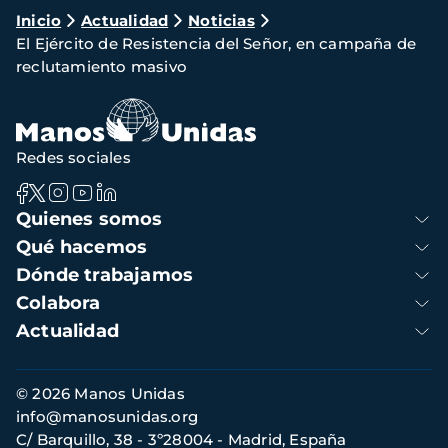
Ruta
Inicio
Actualidad
Noticias
El Ejército de Resistencia del Señor, en campaña de
de
reclutamiento masivo
navegación
Redes sociales
Navegación
Quienes somos
principal
Qué hacemos
Dónde trabajamos
Colabora
Actualidad
Información
© 2026 Manos Unidas
de
info@manosunidas.org
contacto
C/ Barquillo, 38 - 3º28004 - Madrid, España