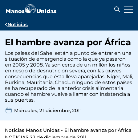
Pasar
al
contenido
principal
Ruta
Noticias
de
El hambre avanza por África
navegación
Los países del Sahel están a punto de entrar en una
situación de emergencia como la que ya pasaron
en 2005 y 2008. Ya son cerca de un millón los niños
en riesgo de desnutrición severa, con las graves
consecuencias que ésta lleva aparejadas. Níger, Mali,
Burkina, Mauritania, Chad… ninguno de estos países
se ha recuperado de la anterior crisis alimentaria
cuando el hambre vuelve a llamar con insistencia a
sus puertas.
Miércoles, 21 diciembre, 2011
Noticias Manos Unidas - El hambre avanza por África
NOTICIAS 22 de diciembre de 2011