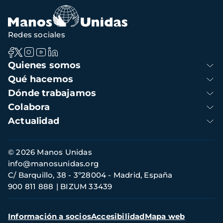
navegación
Redes sociales
Navegación
Quienes somos
principal
Qué hacemos
Dónde trabajamos
Colabora
Actualidad
Información
© 2026 Manos Unidas
de
info@manosunidas.org
contacto
C/ Barquillo, 38 - 3º28004 - Madrid, España
900 811 888
BIZUM 33439
Menú
Información a socios
Accesibilidad
Mapa web