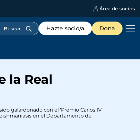
Área de socios
M
d
c
Menú
Hazte socio/a
Dona
d
de
us
destacados
cabecera
e la Real
ido galardonado con el 'Premio Carlos IV'
 Leishmaniasis en el Departamento de