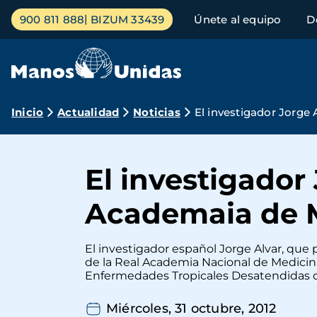
Pasar
Menú
900 811 888
BIZUM 33439
Únete al equipo
D
al
principal
contenido
principal
Ruta
Inicio
Actualidad
Noticias
El investigador Jorge
de
navegación
El investigador
Academaia de 
El investigador español Jorge Alvar, que
de la Real Academia Nacional de Medicin
Enfermedades Tropicales Desatendidas de
Miércoles, 31 octubre, 2012