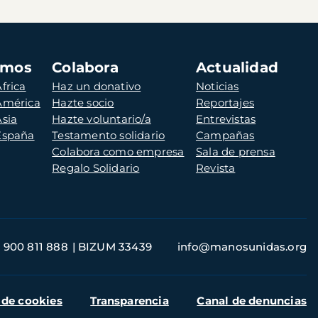
amos
Colabora
Actualidad
frica
Haz un donativo
Noticias
 América
Hazte socio
Reportajes
Asia
Hazte voluntario/a
Entrevistas
 España
Testamento solidario
Campañas
Colabora como empresa
Sala de prensa
Regalo Solidario
Revista
900 811 888
BIZUM 33439
info@manosunidas.org
 de cookies
Transparencia
Canal de denuncias