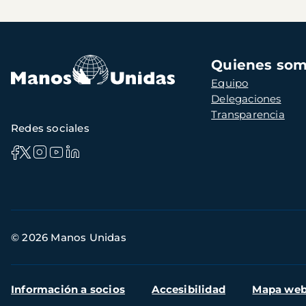
Navegación
Quienes so
principal
Equipo
Delegaciones
Transparencia
Redes sociales
Información
© 2026 Manos Unidas
de
contacto
Menú
Información a socios
Accesibilidad
Mapa we
secundario