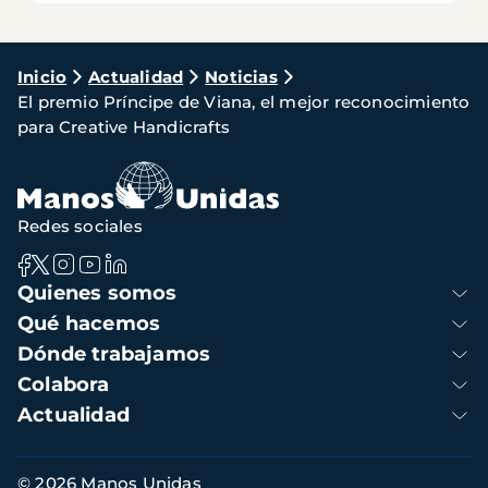
Ruta
Inicio
Actualidad
Noticias
El premio Príncipe de Viana, el mejor reconocimiento
de
para Creative Handicrafts
navegación
Redes sociales
Navegación
Quienes somos
principal
Qué hacemos
Dónde trabajamos
Colabora
Actualidad
Información
© 2026 Manos Unidas