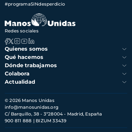
#programaSINdesperdicio
navegación
Redes sociales
Navegación
Quienes somos
principal
Qué hacemos
Dónde trabajamos
Colabora
Actualidad
Información
© 2026 Manos Unidas
de
info@manosunidas.org
contacto
C/ Barquillo, 38 - 3º28004 - Madrid, España
900 811 888
BIZUM 33439