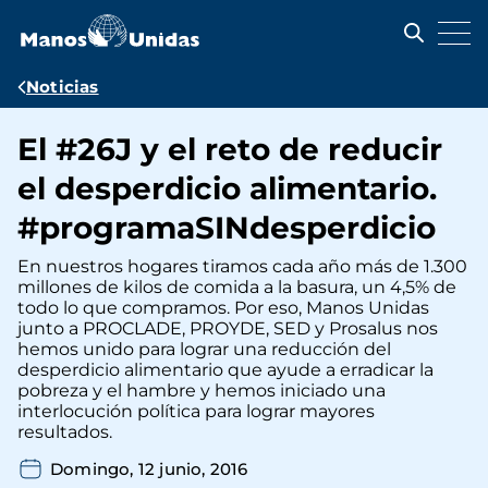
Pasar
al
contenido
principal
Ruta
Noticias
de
El #26J y el reto de reducir
navegación
el desperdicio alimentario.
#programaSINdesperdicio
En nuestros hogares tiramos cada año más de 1.300
millones de kilos de comida a la basura, un 4,5% de
todo lo que compramos. Por eso, Manos Unidas
junto a PROCLADE, PROYDE, SED y Prosalus nos
hemos unido para lograr una reducción del
desperdicio alimentario que ayude a erradicar la
pobreza y el hambre y hemos iniciado una
interlocución política para lograr mayores
resultados.
Domingo, 12 junio, 2016