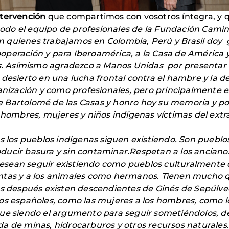
ntervención
que compartimos con vosotros íntegra, y
odo el equipo de profesionales de la Fundación Camin
n quienes trabajamos en Colombia, Perú y Brasil doy gr
ooperación y para Iberoamérica, a la Casa de América y
. Asímismo agradezco a Manos Unidas por presentar n
l desierto en una lucha frontal contra el hambre y la d
nización y como profesionales, pero principalmente e
de Bartolomé de las Casas y honro hoy su memoria y p
ombres, mujeres y niños indígenas víctimas del extrac
los pueblos indígenas siguen existiendo. Son pueblos
oducir basura y sin contaminar.Respetan a los ancianos
desean seguir existiendo como pueblos culturalmente d
lantas y a los animales como hermanos. Tienen mucho 
 después existen descendientes de Ginés de Sepúlved
 los españoles, como las mujeres a los hombres, como l
gue siendo el argumento para seguir sometiéndolos, d
eda de minas, hidrocarburos y otros recursos natural