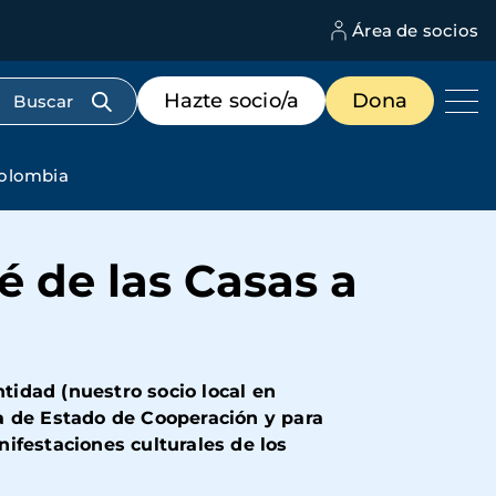
Área de socios
M
d
c
Menú
Hazte socio/a
Dona
d
de
us
destacados
cabecera
Colombia
é de las Casas a
idad (nuestro socio local en
a de Estado de Cooperación y para
ifestaciones culturales de los