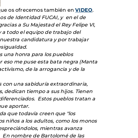
 que os ofrecemos también en
VIDEO
.
os de Identidad FUCAI, y en el de
acias a Su Majestad el Rey Felipe VI,
 a todo el equipo de trabajo del
uestra candidatura y por trabajar
esigualdad.
s una honra para los pueblos
or eso me puse esta bata negra (Manta
tivismo, de la arrogancia y de la
 con una sabiduría extraordinaria,
, dedican tiempo a sus hijos. Tienen
iferenciados. Estos pueblos tratan a
que aportar.
a que todavía creen que "los
os niños a los adultos, como los monos
espreciándolos, mientras avanza
es. En nombre de Bartolomé de las