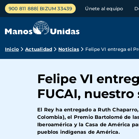
Pasar
Menú
900 811 888
BIZUM 33439
Únete al equipo
D
al
principal
contenido
principal
Ruta
Inicio
Actualidad
Noticias
Felipe VI entrega el 
de
navegación
Felipe VI entre
FUCAI, nuestro
El Rey ha entregado a Ruth Chaparro,
Colombia), el Premio Bartolomé de la
Iberoamérica y la Casa de América par
pueblos indígenas de América.