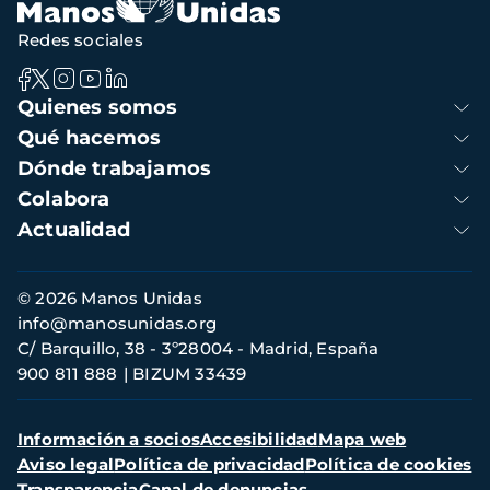
Redes sociales
Navegación
Quienes somos
principal
Qué hacemos
Dónde trabajamos
Colabora
Actualidad
Información
© 2026 Manos Unidas
de
info@manosunidas.org
contacto
C/ Barquillo, 38 - 3º28004 - Madrid, España
900 811 888
BIZUM 33439
Menú
Información a socios
Accesibilidad
Mapa web
secundario
Aviso legal
Política de privacidad
Política de cookies
Transparencia
Canal de denuncias