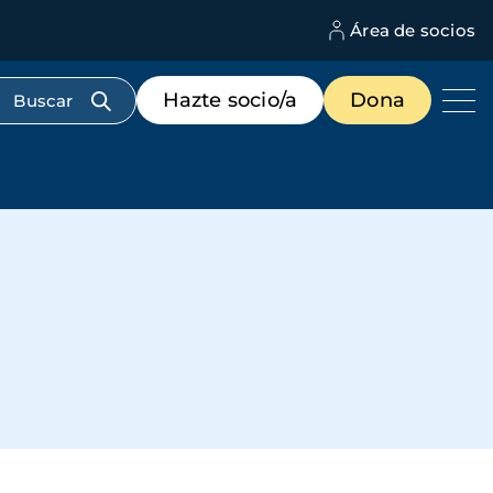
Área de socios
M
d
c
Menú
Hazte socio/a
Dona
d
de
us
destacados
cabecera