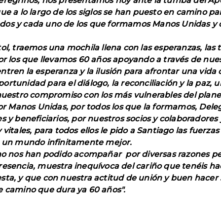
eregrinos, nos presentamos hoy ante la tumba del Após
ue a lo largo de los siglos se han puesto en camino par
dos y cada uno de los que formamos Manos Unidas y c
ol, traemos una mochila llena con las esperanzas, las t
por los que llevamos 60 años apoyando a través de nue
tren la esperanza y la ilusión para afrontar una vida 
rtunidad para el diálogo, la reconciliación y la paz, 
 nuestro compromiso con los más vulnerables del plane
por Manos Unidas, por todos los que la formamos, Deleg
es y beneficiarios, por nuestros socios y colaboradore
vitales, para todos ellos le pido a Santiago las fuerza
s, un mundo infinitamente mejor.
e no nos han podido acompañar por diversas razones 
presencia, muestra inequívoca del cariño que tenéis 
esta, y que con nuestra actitud de unión y buen hac
e camino que dura ya 60 años".