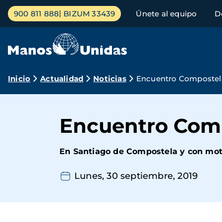
Pasar
Menú
900 811 888
BIZUM 33439
Únete al equipo
D
al
principal
contenido
principal
Ruta
Inicio
Actualidad
Noticias
Encuentro Composte
de
navegación
Encuentro Com
En Santiago de Compostela y con moti
Lunes, 30 septiembre, 2019