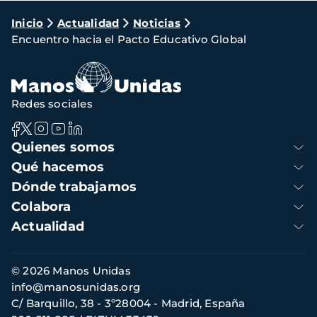
Ruta
Inicio
Actualidad
Noticias
Encuentro hacia el Pacto Educativo Global
de
navegación
Redes sociales
Navegación
Quienes somos
principal
Qué hacemos
Dónde trabajamos
Colabora
Actualidad
Información
© 2026 Manos Unidas
de
info@manosunidas.org
contacto
C/ Barquillo, 38 - 3º28004 - Madrid, España