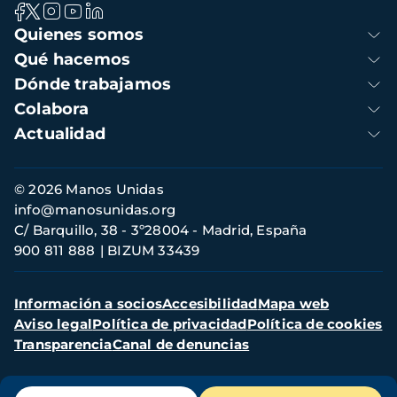
Navegación
Quienes somos
principal
Qué hacemos
Dónde trabajamos
Colabora
Actualidad
Información
© 2026 Manos Unidas
de
info@manosunidas.org
contacto
C/ Barquillo, 38 - 3º28004 - Madrid, España
900 811 888
BIZUM 33439
Menú
Información a socios
Accesibilidad
Mapa web
secundario
Aviso legal
Política de privacidad
Política de cookies
Transparencia
Canal de denuncias
Menú