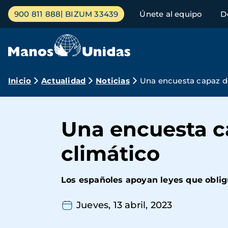
Pasar
Menú
900 811 888
BIZUM 33439
Únete al equipo
D
al
principal
contenido
principal
Ruta
Inicio
Actualidad
Noticias
Una encuesta capaz de
de
navegación
Una encuesta ca
climático
Los españoles apoyan leyes que oblig
Jueves, 13 abril, 2023