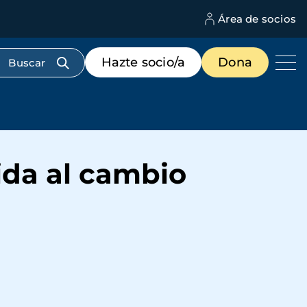
Área de socios
M
d
c
Menú
Hazte socio/a
Dona
d
de
us
destacados
cabecera
ida al cambio