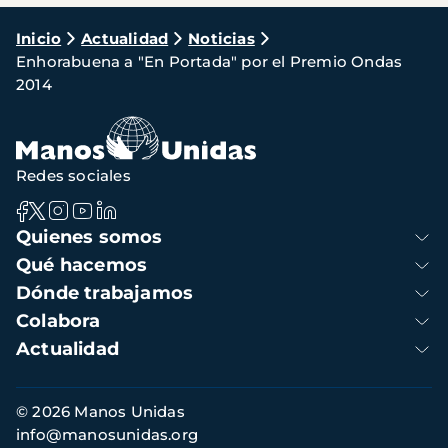
Ruta
Inicio
Actualidad
Noticias
Enhorabuena a "En Portada" por el Premio Ondas
de
2014
navegación
Redes sociales
Navegación
Quienes somos
principal
Qué hacemos
Dónde trabajamos
Colabora
Actualidad
Información
© 2026 Manos Unidas
de
info@manosunidas.org
contacto