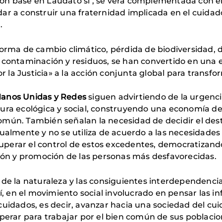
, con base en Laudato si’, se verá complementada con el
yudar a construir una fraternidad implicada en el cuida
a.
orma de cambio climático, pérdida de biodiversidad, d
 contaminación y residuos, se han convertido en una 
la Justicia» a la acción conjunta global para transfo
, Manos Unidas y Redes
siguen advirtiendo de la urgenc
ura ecológica y social, construyendo una economía de
en común. También señalan la necesidad de decidir el 
ualmente y no se utiliza de acuerdo a las necesidades 
cuperar el control de estos excedentes, democratizando 
sión y promoción de las personas más desfavorecidas.
de la naturaleza y las consiguientes interdependencia
sí, en el movimiento social involucrado en pensar las i
cuidados, es decir, avanzar hacia una sociedad del cu
operar para trabajar por el bien común de sus poblaci