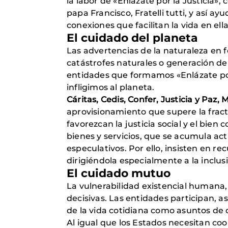
la labor de «Enlázate por la Justicia»
papa Francisco, Fratelli tutti, y así a
conexiones que facilitan la vida en ell
El cuidado del planeta
Las advertencias de la naturaleza en f
catástrofes naturales o generación de
entidades que formamos «Enlázate por 
infligimos al planeta.
Cáritas, Cedis, Confer, Justicia y Paz
aprovisionamiento que supere la fract
favorezcan la justicia social y el bi
bienes y servicios, que se acumula act
especulativos. Por ello, insisten en re
dirigiéndola especialmente a la inclu
El cuidado mutuo
La vulnerabilidad existencial humana, 
decisivas. Las entidades participan, a
de la vida cotidiana como asuntos de 
Al igual que los Estados necesitan co