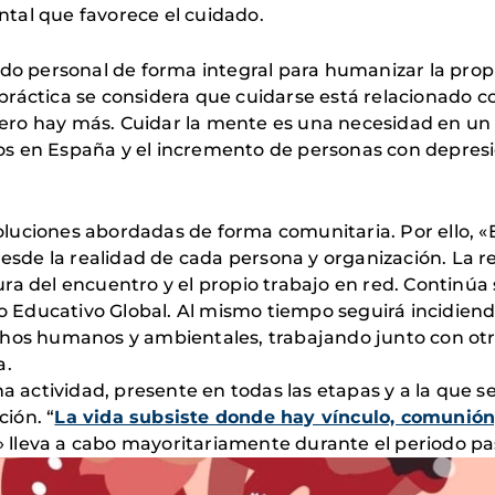
tal que favorece el cuidado.
ado personal de forma integral para humanizar la prop
la práctica se considera que cuidarse está relacionad
, pero hay más. Cuidar la mente es una necesidad en un
 en España y el incremento de personas con depresión
uciones abordadas de forma comunitaria. Por ello, «Enl
 desde la realidad de cada persona y organización. La 
ultura del encuentro y el propio trabajo en red. Contin
cto Educativo Global. Al mismo tiempo seguirá incidie
chos humanos y ambientales, trabajando junto con ot
a.
na actividad, presente en todas las etapas y a la que s
ción. “
La vida subsiste donde hay vínculo, comunión,
a» lleva a cabo mayoritariamente durante el periodo p