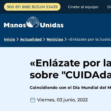
Pasar
Menú
900 811 888
BIZUM 33439
Únete al equipo
D
al
principal
contenido
principal
Ruta
Inicio
Actualidad
Noticias
«Enlázate por la Justi
de
navegación
«Enlázate por l
sobre "CUIDAdan
Coincidiendo con el Día Mundial del M
Viernes, 03 junio, 2022