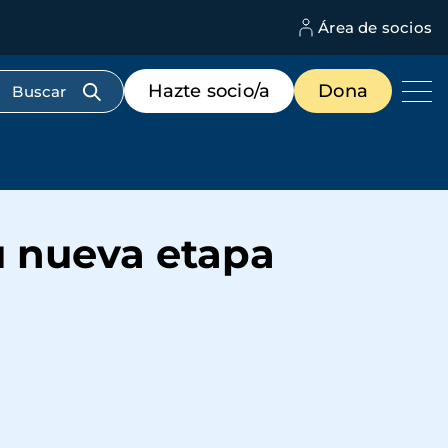
Área de socios
M
d
c
Menú
Hazte socio/a
Dona
d
de
us
destacados
cabecera
su nueva etapa