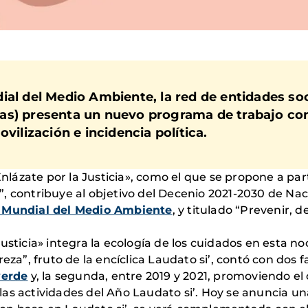
al del Medio Ambiente, la red de entidades socia
as) presenta un nuevo programa de trabajo co
ovilización e incidencia política.
«Enlázate por la Justicia», como el que se propone a pa
”, contribuye al objetivo del Decenio 2021-2030 de Na
 Mundial del Medio Ambiente
, y titulado “Prevenir, 
usticia» integra la ecología de los cuidados en esta 
eza”, fruto de la encíclica Laudato si’, contó con dos f
verde
y, la segunda, entre 2019 y 2021, promoviendo el 
las actividades del Año Laudato si’. Hoy se anuncia u