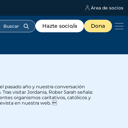
Área de socios
M
d
c
Menú
Hazte socio/a
Dona
d
de
us
destacados
cabecera
del pasado año y nuestra conversación
Tras visitar Jordania, Rober Sarah señala:
entes organismos caritativos, católicos y
revista en nuestra web. 