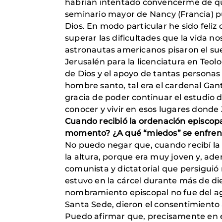
habrían intentado convencerme de que
seminario mayor de Nancy (Francia) 
Dios. En modo particular he sido feliz
superar las dificultades que la vida n
astronautas americanos pisaron el su
Jerusalén para la licenciatura en Teol
de Dios y el apoyo de tantas persona
hombre santo, tal era el cardenal Ga
gracia de poder continuar el estudio d
conocer y vivir en esos lugares donde 
Cuando recibió la ordenación episcopa
momento? ¿A qué “miedos” se enfren
No puedo negar que, cuando recibí la 
la altura, porque era muy joven y, ad
comunista y dictatorial que persiguió
estuvo en la cárcel durante más de di
nombramiento episcopal no fue del agr
Santa Sede, dieron el consentimiento
Puedo afirmar que, precisamente en es