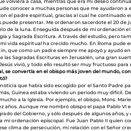
 volviera a casa, mientras que era mi deseo continuar
pude conocer a muchas personas que me ayudaron a e
 con el padre espiritual, gracias al cual he continuado
os puede presentar. Me ordenaron sacerdote el 20 de ju
elo de la luna. Enseguida después de mi ordenación e
ogía y Sagrada Escritura. A través del estudio, pero ta
s mi vida espiritual ha crecido mucho. En Roma pude e
ntin, que como un padre siempre me apoyó y ayudó en e
e las Sagradas Escrituras en Jerusalén, una gran suert
Jesús vivió, y todo ello resultó ser muy fructuoso para
l, se convertía en el obispo más joven del mundo, con
tó?
noticia que había sido escogido por el Santo Padre par
emás, Guinea estaba viviendo un período muy difícil. 
 mucho a la Iglesia. Por ejemplo, el obispo, Mons. Ma
ez años. Aunque me nombró obispo el papa Pablo VI en
ado del Gobierno, y sólo después de algunos años, y 
 a mi ordenación episcopal. Fue Juan Pablo II quien 
e clima de persecución, mi relación con el Señor cre