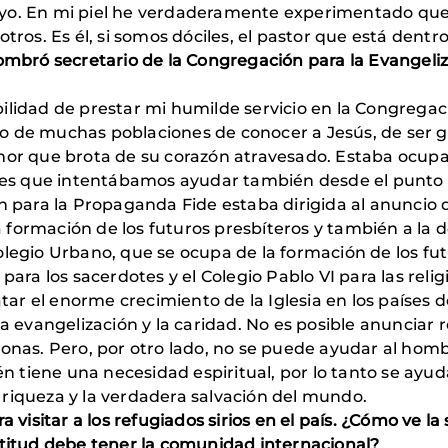
oyo. En mi piel he verdaderamente experimentado que
tros. Es él, si somos dóciles, el pastor que está dentr
nombró secretario de la Congregación para la Evangeli
ilidad de prestar mi humilde servicio en la Congregaci
 de muchas poblaciones de conocer a Jesús, de ser gu
amor que brota de su corazón atravesado. Estaba ocupa
iones que intentábamos ayudar también desde el punt
n para la Propaganda Fide estaba dirigida al anuncio d
formación de los futuros presbíteros y también a la d
olegio Urbano, que se ocupa de la formación de los fu
para los sacerdotes y el Colegio Pablo VI para las relig
r el enorme crecimiento de la Iglesia en los países 
la evangelización y la caridad. No es posible anunciar
sonas. Pero, por otro lado, no se puede ayudar al homb
 tiene una necesidad espiritual, por lo tanto se ayu
riqueza y la verdadera salvación del mundo.
 visitar a los refugiados sirios en el país. ¿Cómo ve la 
ctitud debe tener la comunidad internacional?