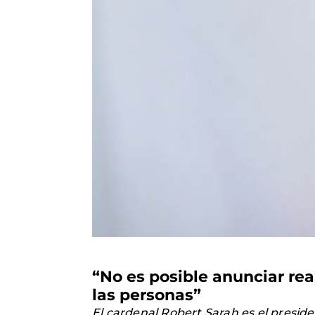
“No es posible anunciar re
las personas”
El cardenal Robert Sarah es el presid