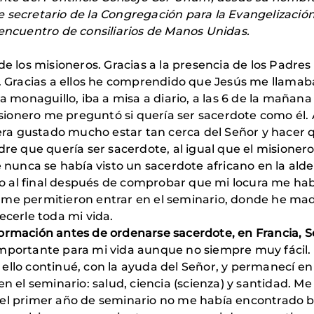
 secretario de la Congregación para la Evangelización
 encuentro de consiliarios de Manos Unidas.
de los misioneros. Gracias a la presencia de los Padre
s. Gracias a ellos he comprendido que Jesús me llamab
ra monaguillo, iba a misa a diario, a las 6 de la maña
misionero me preguntó si quería ser sacerdote como él
ra gustado mucho estar tan cerca del Señor y hacer 
adre que quería ser sacerdote, al igual que el mision
e nunca se había visto un sacerdote africano en la alde
 al final después de comprobar que mi locura me hab
 me permitieron entrar en el seminario, donde he ma
ecerle toda mi vida.
formación antes de ordenarse sacerdote, en Francia, 
mportante para mi vida aunque no siempre muy fácil. 
ello continué, con la ayuda del Señor, y permanecí en
n el seminario: salud, ciencia (scienza) y santidad. Me 
 el primer año de seminario no me había encontrado 