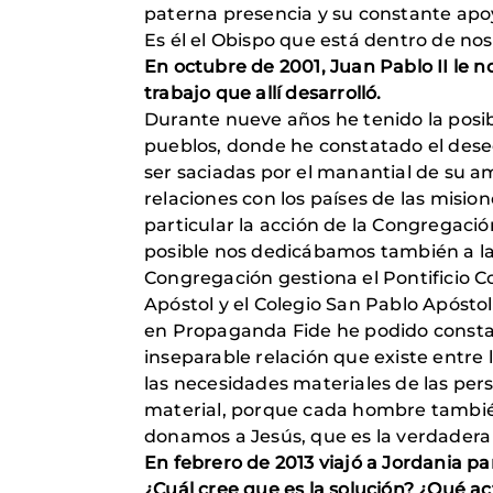
paterna presencia y su constante ap
Es él el Obispo que está dentro de noso
En octubre de 2001, Juan Pablo II le 
trabajo que allí desarrolló.
Durante nueve años he tenido la posib
pueblos, donde he constatado el deseo
ser saciadas por el manantial de su 
relaciones con los países de las mis
particular la acción de la Congregació
posible nos dedicábamos también a la 
Congregación gestiona el Pontificio C
Apóstol y el Colegio San Pablo Apóstol 
en Propaganda Fide he podido constata
inseparable relación que existe entre 
las necesidades materiales de las per
material, porque cada hombre también
donamos a Jesús, que es la verdadera 
En febrero de 2013 viajó a Jordania para
¿Cuál cree que es la solución? ¿Qué a