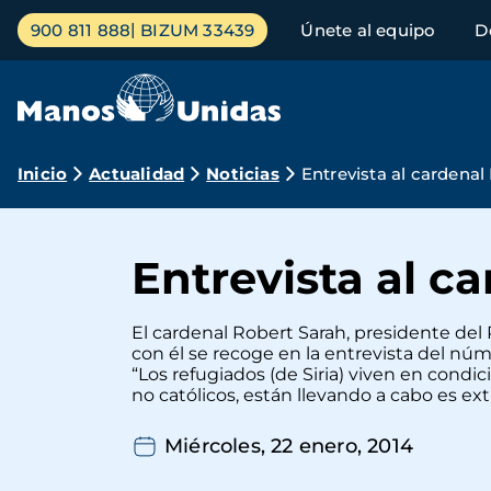
Pasar
Menú
900 811 888
BIZUM 33439
Únete al equipo
D
al
principal
contenido
principal
Ruta
Inicio
Actualidad
Noticias
Entrevista al cardenal
de
navegación
Entrevista al c
El cardenal Robert Sarah, presidente del
con él se recoge en la entrevista del núm
“Los refugiados (de Siria) viven en condi
no católicos, están llevando a cabo es ex
Miércoles, 22 enero, 2014