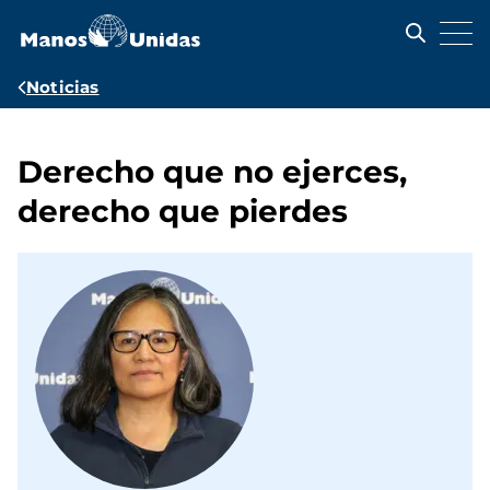
Pasar
al
contenido
principal
Ruta
Noticias
de
navegación
Derecho que no ejerces,
derecho que pierdes