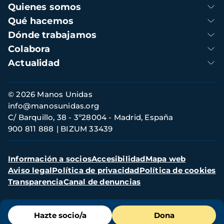
Navegación
Quienes somos
principal
Qué hacemos
Dónde trabajamos
Colabora
Actualidad
Información
© 2026 Manos Unidas
de
info@manosunidas.org
contacto
C/ Barquillo, 38 - 3º28004 - Madrid, España
900 811 888
BIZUM 33439
Menú
Información a socios
Accesibilidad
Mapa web
secundario
Aviso legal
Política de privacidad
Política de cookies
Transparencia
Canal de denuncias
Menú
Hazte socio/a
Dona
de