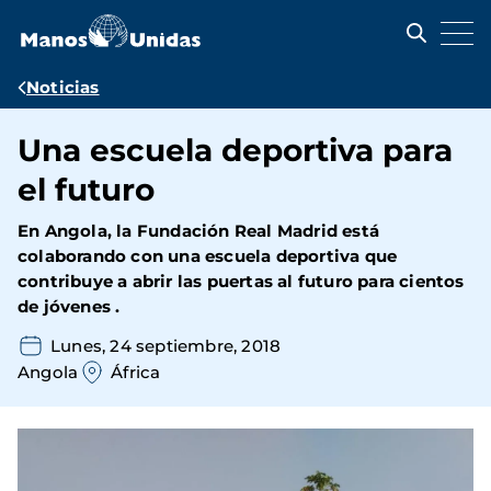
Pasar
al
contenido
principal
Ruta
Noticias
de
Una escuela deportiva para
navegación
el futuro
En Angola, la
Fundación Real Madrid
está
colaborando con una
escuela deportiva
que
contribuye a abrir las puertas al futuro para cientos
de jóvenes .
Lunes, 24 septiembre, 2018
Angola
África