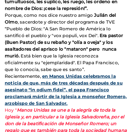
tumultuosos, les suplico, les ruego, les ordeno en
nombre de Dios: ¡cese la represión!”.
Porque, como nos dice nuestro amigo
Julián del
Olmo
, sacerdote y director del programa de TVE
“Pueblo de Dios: "A San Romero de América lo
santificó el pueblo y "vox populi, vox Dei".
Era pastor
(Buen Pastor) de su rebaño y "olía a oveja" y los
asaltadores del aprisco lo "mataron" pero nunca
murió.
Está bien que la Iglesia reconozca
oficialmente su "ejemplaridad". El Papa Francisco,
que lo conocía, sabe que es santo”.
Recientemente,
en Manos Unidas celebramos la
noticia de que, más de tres décadas después de su
asesinato “in odium fidei”, el papa Francisco
proclamará mártir de la Iglesia a monseñor Romero,
arzobispo de San Salvador.
Hoy "
Manos Unidas se une a la alegría de toda la
Iglesia y, en particular a la Iglesia Salvadoreña, por el
don de la beatificación de Monseñor Romero; un
regalo que es también para toda la sociedad humana