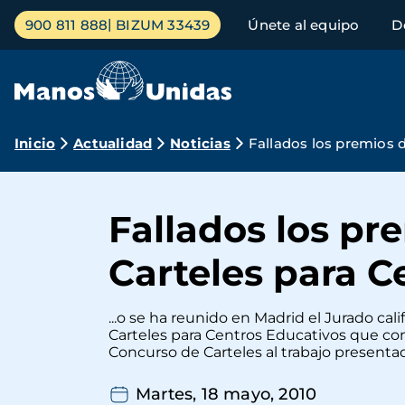
Pasar
Menú
900 811 888
BIZUM 33439
Únete al equipo
D
al
principal
contenido
principal
Ruta
Inicio
Actualidad
Noticias
Fallados los premios 
de
navegación
Fallados los pr
Carteles para C
...o se ha reunido en Madrid el Jurado cal
Carteles para Centros Educativos que con
Concurso de Carteles al trabajo presentad
Martes, 18 mayo, 2010