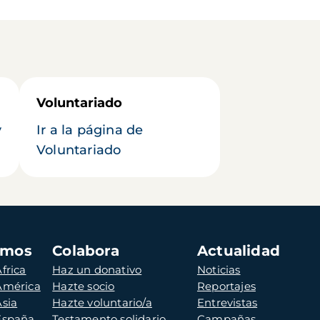
Voluntariado
y
Ir a la página de
Voluntariado
amos
Colabora
Actualidad
frica
Haz un donativo
Noticias
 América
Hazte socio
Reportajes
Asia
Hazte voluntario/a
Entrevistas
 España
Testamento solidario
Campañas