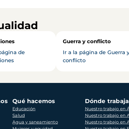
ualidad
iones
Guerra y conflicto
 página de
Ir a la página de Guerra 
iones
conflicto
mos
Qué hacemos
Dónde trabaj
Educación
Nuestro trabajo en Á
Salud
Nuestro trabajo en
Agua y saneamiento
Nuestro trabajo en 
Mujeres y equidad
Nuestro trabajo en