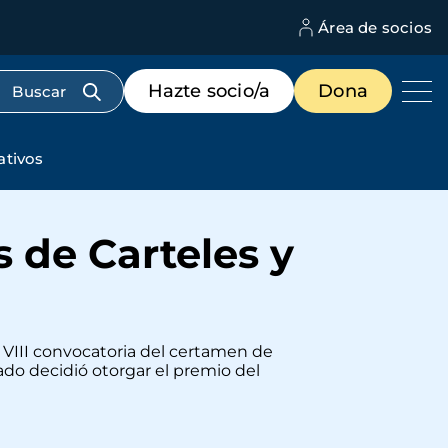
Área de socios
M
d
c
Menú
Hazte socio/a
Dona
d
de
us
destacados
cabecera
ativos
s de Carteles y
la VIII convocatoria del certamen de
ado decidió otorgar el premio del