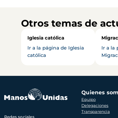
Otros temas de act
Iglesia católica
Migrac
Ir a la página de Iglesia
Ir a la
católica
Migrac
Navegación
Quienes so
principal
Equipo
Delegaciones
Transparencia
Redes sociales